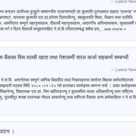
-- Latest Ne
 सभ्य बनाउन उपस्थित हुनुहुने सम्माननीय प्रधानमन्त्री एवं कुलपति पुस्पकमल दाहाल 'प्रचन्ड' ज्
राष्ट्र, भारतका कुलपति प्रा.डा.हरेराम त्रिपाठीज्यू, सहकुलपति शिक्षा, विज्ञान तथा प्रविधि
, आमन्त्रित सम्पूर्ण महानुभावहरू, दीक्षार्थी महानुभावहरू, आदरणीय अभिभावकहरू, सुरक्षाकर्मी 
 वर्ग र प्रिय विद्यार्थी बन्धुहरूसहित ने.सं.वि.परिवारसम्बद्ध सबैमा हार्...
see more
»
िज्य बैंकका बिच तलबी खाता तथा पेशाकर्मी सरल कर्जा सहकार्य सम्बन्धी
-- Latest Ne
 ने.सं.वि. अन्तर्गतका सम्पुर्ण आंगिक बिद्यापिठ तथा निकायहरुमा कार्यरत शिक्षक कर्मचारीहरुका
 समझदारी पत्रमा मिति २०८०।०१।२५ गते हस्ताक्षर कार्यक्रम सम्पन्न भयो । उक्त कार्यक्रमम
छानेज्यू, शिक्षाध्यक्ष प्रा.डा. भिम खतिवडाज्यू र कुलसचिव माधव अधिकारीज्यू एवम राष्ट्रिय
यू, तुलसीपुर शाखा प्रवन्धक गोपाल आचार्यज्यू तथा वाणिज्य वैंकका अन्य कर्मचारीहरु र ने.सं.वि
द्घाटन ।